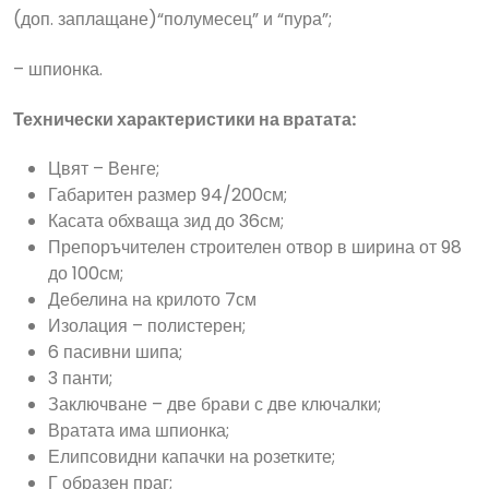
(доп. заплащане)“полумесец” и “пура”;
– шпионка.
Технически характеристики на вратата:
Цвят – Венге;
Габаритен размер 94/200см;
Касата обхваща зид до 36см;
Препоръчителен строителен отвор в ширина от 98
до 100см;
Дебелина на крилото 7см
Изолация – полистерен;
6 пасивни шипа;
3 панти;
Заключване – две брави с две ключалки;
Вратата има шпионка;
Елипсовидни капачки на розетките;
Г образен праг;