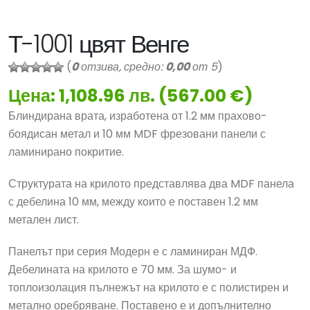
Т-1001 цвят Венге
(
0
отзива, средно:
0,00
от 5
)
Цена: 1,108.96 лв. (567.00 €)
Блиндирана врата, изработена от 1.2 мм прахово-
боядисан метал и 10 мм MDF фрезовани панели с
ламинирано покритие.
Структурата на крилото представлява два MDF панела
с дебелина 10 мм, между които е поставен 1.2 мм
метален лист.
Панелът при серия Модерн е с ламиниран МДФ.
Дебелината на крилото е 70 мм. За шумо- и
топлоизолация пълнежът на крилото е с полистирен и
метално оребряване. Поставено е и допълнително