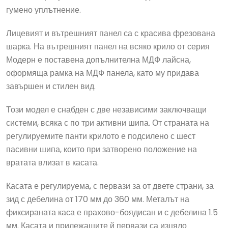
гумено уплътнение.
Лицевият и вътрешният панел са с красива фрезована
шарка. На вътрешният панел на всяко крило от серия
Модерн е поставена допълнителна МДФ лайсна,
оформяща рамка на МДФ панела, като му придава
завършен и стилен вид.
Този модел е снабден с две независими заключващи
системи, всяка с по три активни шипа. От страната на
регулируемите панти крилото е подсилено с шест
пасивни шипа, които при затворено положение на
вратата влизат в касата.
Касата е регулируема, с первази за от двете страни, за
зид с дебелина от 170 мм до 360 мм. Металът на
фиксираната каса е прахово-боядисан и с дебелина 1.5
мм. Касата и прилежащите й первази са изцяло