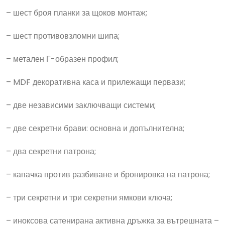
– шест броя планки за щоков монтаж;
– шест противовзломни шипа;
– метален Г-образен профил;
– MDF декоративна каса и прилежащи первази;
– две независими заключващи системи;
– две секретни брави: основна и допълнителна;
– два секретни патрона;
– капачка против разбиване и бронировка на патрона;
– три секретни и три секретни ямкови ключа;
– иноксова сатенирана активна дръжка за вътрешната –