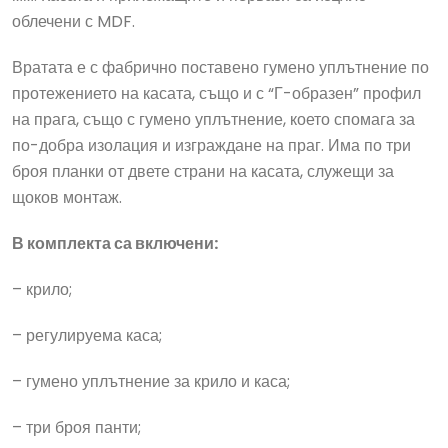
облечени с MDF.
Вратата е с фабрично поставено гумено уплътнение по
протежението на касата, също и с “Г-образен” профил
на прага, също с гумено уплътнение, което спомага за
по-добра изолация и изграждане на праг. Има по три
броя планки от двете страни на касата, служещи за
щоков монтаж.
В комплекта са включени:
– крило;
– регулируема каса;
– гумено уплътнение за крило и каса;
– три броя панти;