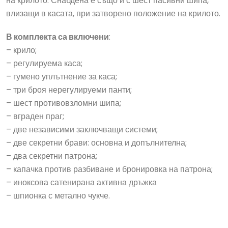
на крилото. Снабдена е също и с шест пасивни шипа,
влизащи в касата, при затворено положение на крилото.
В комплекта са включени
:
– крило;
– регулируема каса;
– гумено уплътнение за каса;
– три броя нерегулируеми панти;
– шест противовзломни шипа;
– вграден праг;
– две независими заключващи системи;
– две секретни брави: основна и допълнителна;
– два секретни патрона;
– капачка против разбиване и бронировка на патрона;
– иноксова сатенирана активна дръжка
– шпионка с метално чукче.