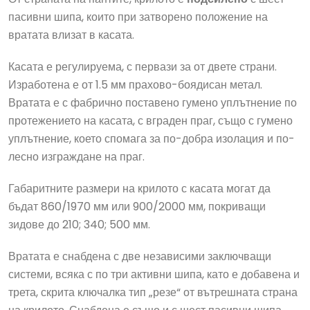
пасивни шипа, които при затворено положение на
вратата влизат в касата.
Касата е регулируема, с первази за от двете страни.
Изработена е от 1.5 мм прахово-боядисан метал.
Вратата е с фабрично поставено гумено уплътнение по
протежението на касата, с вграден праг, също с гумено
уплътнение, което спомага за по-добра изолация и по-
лесно изграждане на праг.
Габаритните размери на крилото с касата могат да
бъдат 860/1970 мм или 900/2000 мм, покриващи
зидове до 210; 340; 500 мм.
Вратата е снабдена с две независими заключващи
системи, всяка с по три активни шипа, като е добавена и
трета, скрита ключалка тип „резе“ от вътрешната страна