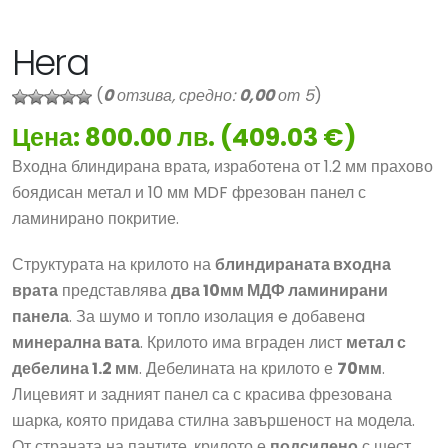
Hera
(
0
отзива, средно:
0,00
от 5
)
Цена: 800.00 лв. (409.03 €)
Входна блиндирана врата, изработена от 1.2 мм прахово
боядисан метал и 10 мм MDF фрезован панел с
ламинирано покритие.
Структурата на крилото на
блиндираната входна
врата
представлява
два 10мм МДФ ламинирани
панела
. За шумо и топло изолация e добавенa
минерална вата
. Крилото има вграден лист
метал с
дебелина 1.2 мм
. Дебелината на крилото е
70мм
.
Лицевият и задният панел са с красива фрезована
шарка, която придава стилна завършеност на модела.
От страната на пантите, крилото е
подсилено
с шест