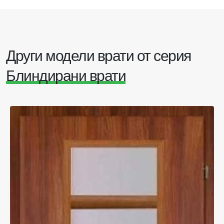
Други модели врати от серия
Блиндирани врати