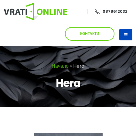
0878612032
КОНТАКТИ
Начало
»
Hera
Hera