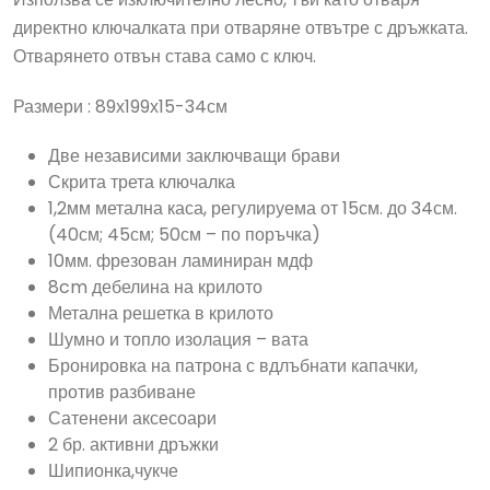
директно ключалката при отваряне отвътре с дръжката.
Отварянето отвън става само с ключ.
Размери : 89х199х15-34см
Две независими заключващи брави
Скрита трета ключалка
1,2мм метална каса, регулируема от 15см. до 34см.
(40см; 45см; 50см – по поръчка)
10мм. фрезован ламиниран мдф
8cm дебелина на крилото
Метална решетка в крилото
Шумно и топло изолация – вата
Бронировка на патрона с вдлъбнати капачки,
против разбиване
Сатенени аксесоари
2 бр. активни дръжки
Шипионка,чукче