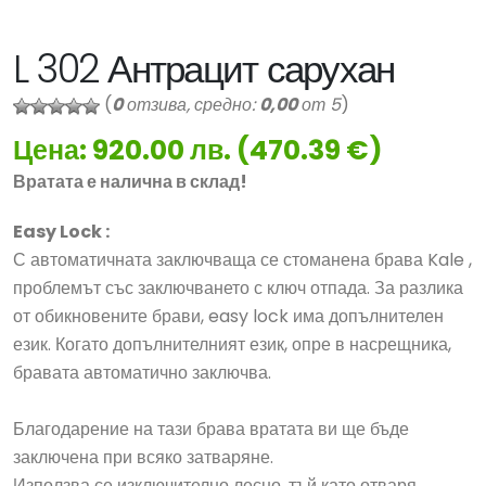
L 302 Антрацит сарухан
(
0
отзива, средно:
0,00
от 5
)
Цена: 920.00 лв. (470.39 €)
Вратата е налична в склад!
Easy Lock :
С автоматичната заключваща се стоманена брава Kale ,
проблемът със заключването с ключ отпада. За разлика
от обикновените брави, easy lock има допълнителен
език. Когато допълнителният език, опре в насрещника,
бравата автоматично заключва.
Благодарение на тази брава вратата ви ще бъде
заключена при всяко затваряне.
Използва се изключително лесно, тъй като отваря