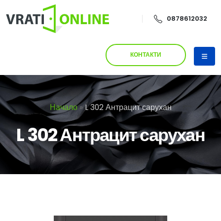
0878612032
КОНТАКТИ
Начало
»
L 302 Антрацит сарухан
L 302 Антрацит сарухан