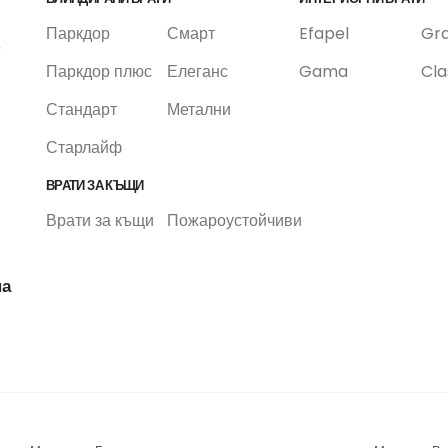
Паркдор
Смарт
Efapel
Gr
,
Паркдор плюс
Елеганс
Gama
Cla
Стандарт
Метални
Старлайф
ВРАТИ ЗА КЪЩИ
Врати за къщи
Пожароустойчиви
на