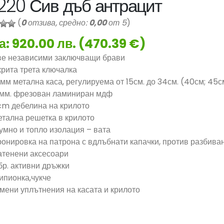
220 Сив дъб антрацит
(
0
отзива, средно:
0,00
от 5
)
а: 920.00 лв. (470.39 €)
ве независими заключващи брави
рита трета ключалка
2мм метална каса, регулируема от 15см. до 34см. (40см; 45с
0мм. фрезован ламиниран мдф
cm дебелина на крилото
тална решетка в крилото
мно и топло изолация – вата
онировка на патрона с вдлъбнати капачки, против разбива
атенени аксесоари
бр. активни дръжки
пионка,чукче
мени уплътнения на касата и крилото