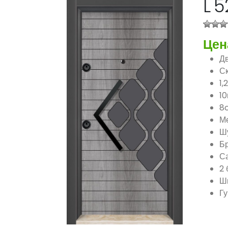
L 5
Цен
Д
Ск
1,
1
8
Ме
Шу
Бр
С
2 
Ши
Гу