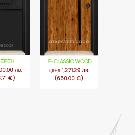
 ЧЕРЕН
LP-CLASSIC WOOD
GLASS M
ТЕР
00.00 лв.
цена 1,271.29 лв.
цена 1,
3.71 €)
(650.00 €)
(900