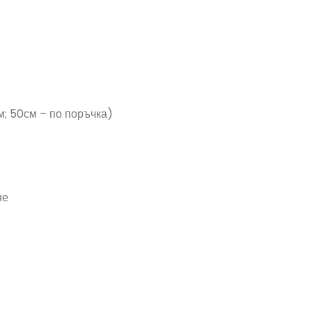
м; 50см – по поръчка)
не