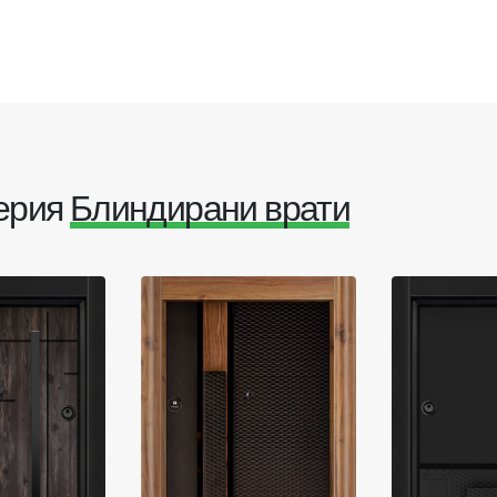
серия
Блиндирани врати