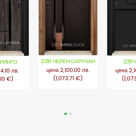
2310 ЧЕРЕН САРУХАН
2311
 РИНГО
цена 2,100.00 лв.
цена 2,1
4.10 лв.
(1,073.71 €)
(1,07
00 €)