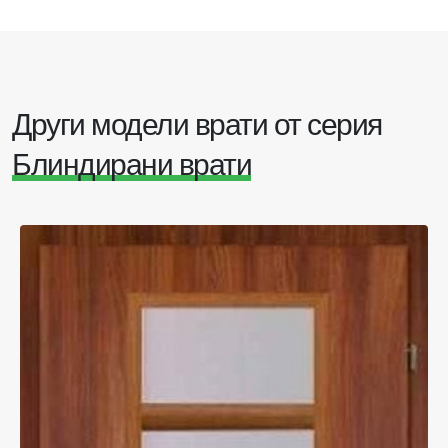
Други модели врати от серия
Блиндирани врати