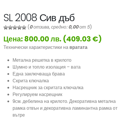
SL 2008 Сив дъб
(
0
отзива, средно:
0,00
от 5
)
Цена: 800.00 лв. (409.03 €)
Технически характеристики на
вратата
Метална решетка в крилото
Шумно и топло изолация – вата
Една заключваща брава
Скрита ключалка
Насрещник за скритата ключалка
Регулируем насрещник
9см. дебелина на крилото. Декоративна метална
рамка отвън и декоративна ламинантна рамка от
вътре