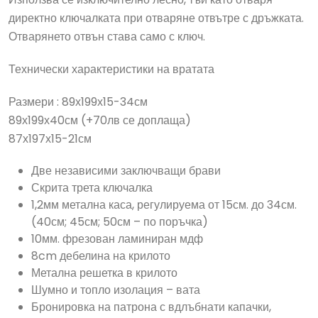
директно ключалката при отваряне отвътре с дръжката.
Отварянето отвън става само с ключ.
Технически характеристики на вратата
Размери : 89х199х15-34см
89х199х40см (+70лв се доплаща)
87х197х15-21см
Две независими заключващи брави
Скрита трета ключалка
1,2мм метална каса, регулируема от 15см. до 34см.
(40см; 45см; 50см – по поръчка)
10мм. фрезован ламиниран мдф
8cm дебелина на крилото
Метална решетка в крилото
Шумно и топло изолация – вата
Бронировка на патрона с вдлъбнати капачки,