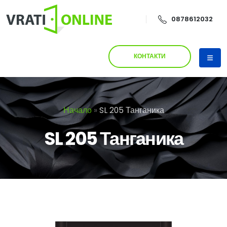
0878612032
КОНТАКТИ
Начало
»
SL 205 Танганика
SL 205 Танганика