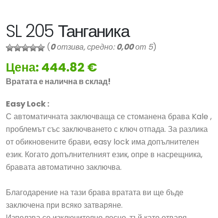
SL 205 Танганика
(
0
отзива, средно:
0,00
от 5
)
Цена: 444.82 €
Вратата е налична в склад!
Easy Lock :
С автоматичната заключваща се стоманена брава Kale ,
проблемът със заключването с ключ отпада. За разлика
от обикновените брави, easy lock има допълнителен
език. Когато допълнителният език, опре в насрещника,
бравата автоматично заключва.
Благодарение на тази брава вратата ви ще бъде
заключена при всяко затваряне.
Използва се изключително лесно, тъй като отваря