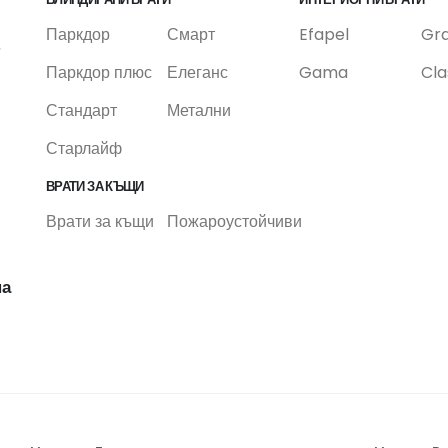
Паркдор
Смарт
Efapel
Gr
,
Паркдор плюс
Елеганс
Gama
Cla
Стандарт
Метални
Старлайф
ВРАТИ ЗА КЪЩИ
Врати за къщи
Пожароустойчиви
на