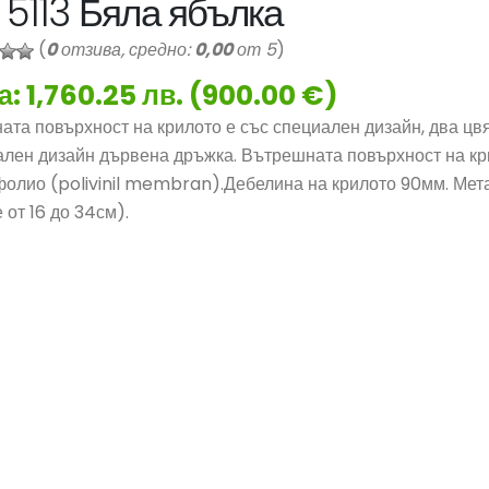
5113 Бяла ябълка
(
0
отзива, средно:
0,00
от 5
)
а: 1,760.25 лв. (900.00 €)
та повърхност на крилото е със специален дизайн, два цв
лен дизайн дървена дръжка. Вътрешната повърхност на кри
олио (polivinil membran).Дебелина на крилото 90мм. Мета
 от 16 до 34см).