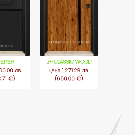
 ЧЕРЕН
LP-CLASSIC WOOD
GLASS M
ТЕР
00.00 лв.
цена 1,271.29 лв.
цена 1,
3.71 €)
(650.00 €)
(900