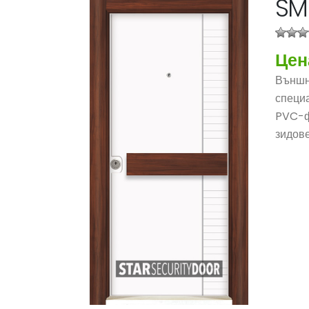
SM 
Цен
Външна
специа
PVC-ф
зидове