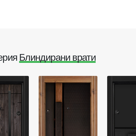
серия
Блиндирани врати