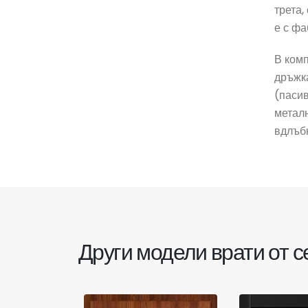
трета,
е с фа
В комп
дръжка
(пасив
металн
вдлъбн
Други модели врати от 