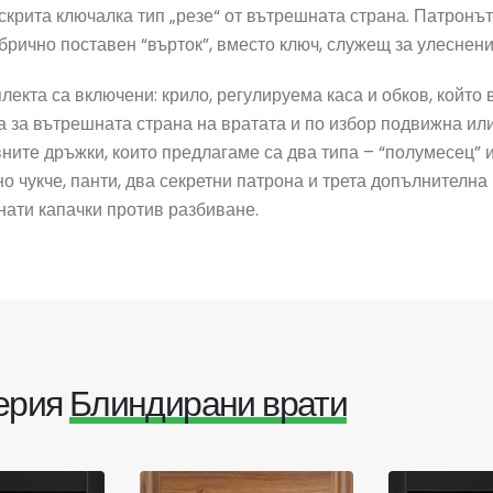
 скрита ключалка тип „резе“ от вътрешната страна. Патронъ
брично поставен “върток”, вместо ключ, служещ за улеснен
лекта са включени: крило, регулируема каса и обков, койт
 за вътрешната страна на вратата и по избор подвижна ил
ните дръжки, които предлагаме са два типа – “полумесец” 
о чукче, панти, два секретни патрона и трета допълнителна
ати капачки против разбиване.
серия
Блиндирани врати