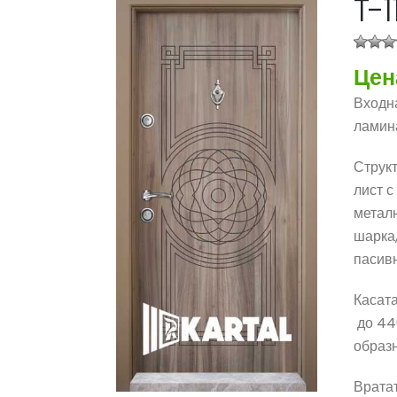
T-1
Цен
Входна
ламин
Струк
лист с
металн
шарка,
пасивн
Касата
до 440
образн
Вратат