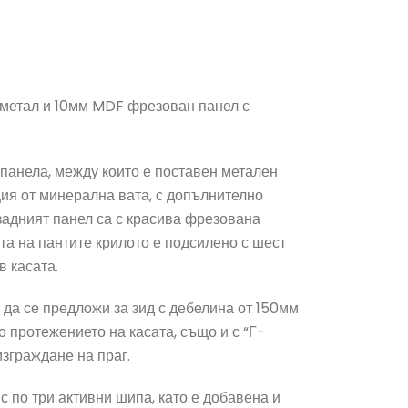
 метал и 10мм MDF фрезован панел с
панела, между които е поставен метален
ция от минерална вата, с допълнително
задният панел са с красива фрезована
та на пантите крилото е подсилено с шест
в касата.
е да се предложи за зид с дебелина от 150мм
 протежението на касата, също и с “Г-
изграждане на праг.
с по три активни шипа, като е добавена и