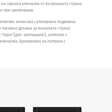
т на горната ключалка от вътрешната страна
ие при заключване.
о включва: иноксова сатенирана подвижна
и пасивна дръжка за външната страна
и “пура”(доп. заплащане), шпионка с
 ключалка, бронировка на патрона с