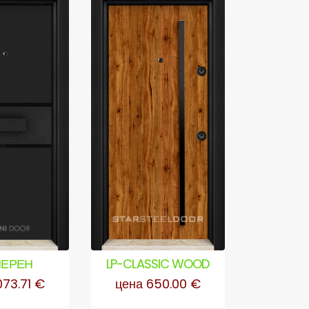
 ЧЕРЕН
LP-CLASSIC WOOD
GLASS M
ТЕР
073.71 €
цена 650.00 €
цена 