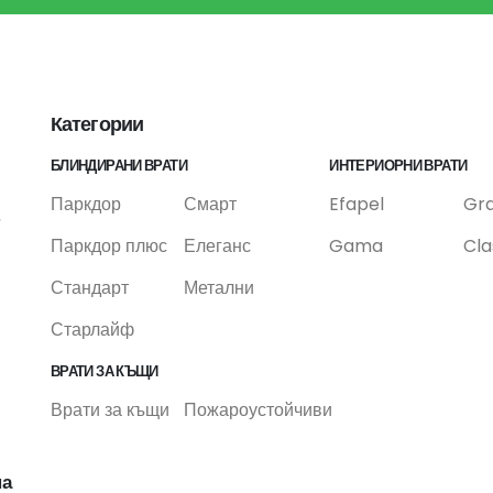
Категории
БЛИНДИРАНИ ВРАТИ
ИНТЕРИОРНИ ВРАТИ
Паркдор
Смарт
Efapel
Gr
,
Паркдор плюс
Елеганс
Gama
Cla
Стандарт
Метални
Старлайф
ВРАТИ ЗА КЪЩИ
Врати за къщи
Пожароустойчиви
на