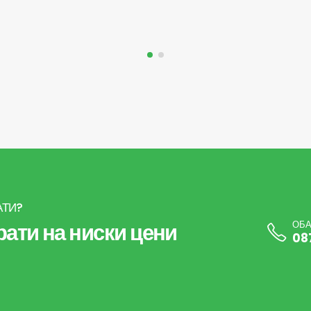
АТИ?
ати на ниски цени
ОБА
08