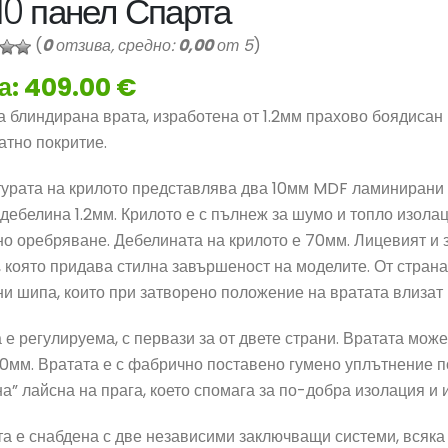
10 панел Спарта
(
0
отзива, средно:
0,00
от 5
)
а: 409.00 €
 блиндирана врата, изработена от 1.2мм прахово боядисан
атно покритие.
турата на крилото представлява два 10мм MDF ламинирани 
 дебелина 1.2мм. Крилото е с пълнеж за шумо и топло изола
о оребряване. Дебелината на крилото е 70мм. Лицевият и 
 която придава стилна завършеност на моделите. От страна
и шипа, които при затворено положение на вратата влизат 
 е регулируема, с первази за от двете страни. Вратата мож
мм. Вратата е с фабрично поставено гумено уплътнение по
а” лайсна на прага, което спомага за по-добра изолация и 
а е снабдена с две независими заключващи системи, всяка 